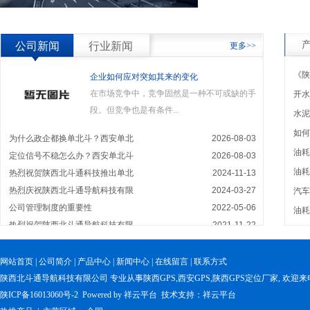
公司新闻
行业新闻
更多>>
《陕
企业如何应对突如其来的变化
在市场竞争中，竞争固然是一种不可或缺的手
开水
段。但竞争也是有条件...
水泥
如何
为什么政企都换单北斗？西安单北
2026-08-03
油耗
定位信号不稳怎么办？西安单北斗
2026-08-03
油耗
热烈祝贺陕西北斗通科技推出单北
2024-11-13
热烈庆祝陕西北斗通导航科技有限
2024-03-27
汽车
公司管理制度的重要性
2022-05-06
油耗
热烈祝贺陕西北斗通导航科技有限
2021-11-22
网站首页
|
公司简介
|
产品中心
|
新闻中心
|
在线留言
|
联系方式
陕西北斗通导航科技有限公司 专业从事
陕西GPS
,
西安GPS
,
陕西GPS定位厂家
, 欢迎来
陕ICP备16013060号
-2
Powered by
祥
云平台
技术支持：
祥云平台