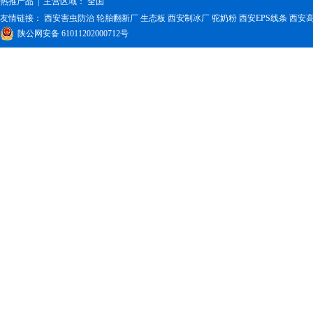
热推产品
| 主营区域：
全国
友情链接：
西安害虫防治
轮胎翻新厂
生态板
西安制冰厂
驼奶粉
西安EPS线条
西安
陕公网安备 61011202000712号